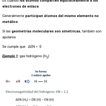
Es cuando
los átomos comparten equitativamente a los
electrones de enlace
.
Generalmente
participan átomos del mismo elemento no
metálico
.
Si las
geometrías moleculares son simétricas
, también son
apolares
Se cumple que: ∆EN = 0
Ejemplo 1
:
gas hidrógeno (H
)
2