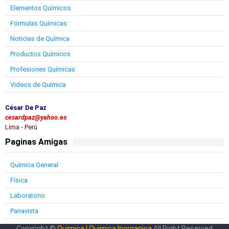
Elementos Químicos
Fórmulas Químicas
Noticias de Química
Productos Químicos
Profesiones Químicas
Videos de Química
César De Paz
cesardpaz@yahoo.es
Lima - Perú
Paginas Amigas
Química General
Física
Laboratorio
Panavista
Copyright ©
Quimica | Quimica Inorganica
All Right Reserved