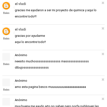
el vladi
gracias me ayudaron a ser mi proyecto de quimica y aqui lo
Balas
encontre todo!!!
el vladi
gracias por ayudarme
Balas
aqui lo encontre todo!!
Anónimo
neesito muchosssssssssssssss massssssssssssss
Balas
dibujosssssssssssssss
Anónimo
amo esta pagina besos muuuuuuuuaaaaaaaaaaaaa
Balas
Anónimo
muy buena me ayudo arto no saben pero porfa publiquen las