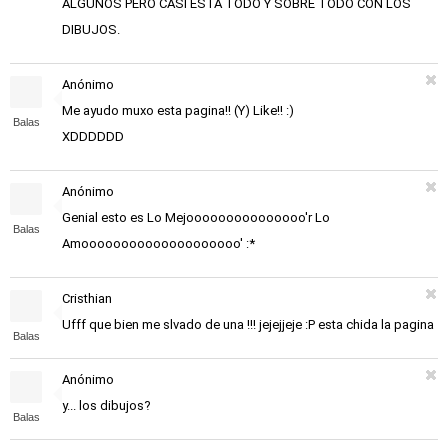
ALGUNOS PERO CASI ESTA TODO Y SOBRE TODO CON LOS
DIBUJOS.
Anónimo
Me ayudo muxo esta pagina!! (Y) Like!! :)
Balas
XDDDDDD
Anónimo
Genial esto es Lo Mejooooooooooooooo'r Lo
Balas
Amoooooooooooooooooooo' :*
Cristhian
Ufff que bien me slvado de una !!! jejejjeje :P esta chida la pagina
Balas
Anónimo
y... los dibujos?
Balas