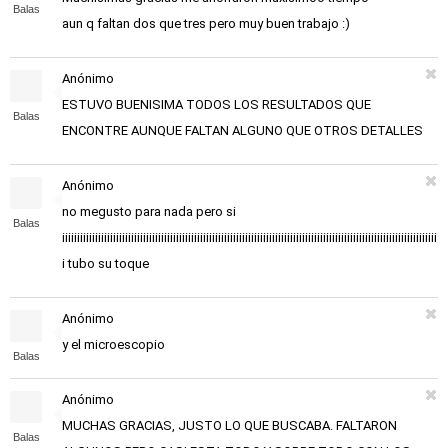
Balas
aun q faltan dos que tres pero muy buen trabajo :)
Anónimo
ESTUVO BUENISIMA TODOS LOS RESULTADOS QUE
Balas
ENCONTRE AUNQUE FALTAN ALGUNO QUE OTROS DETALLES
Anónimo
no megusto para nada pero si
Balas
iiiiiiiiiiiiiiiiiiiiiiiiiiiiiiiiiiiiiiiiiiiiiiiiiiiiiiiiiiiiiiiiiiiiiiiiiiiiiiiiiiiiiiiiiiiiiiiiiiiiiiiiiiiiiiiiiiiiiiiiiiiii
i tubo su toque
Anónimo
y el microescopio
Balas
Anónimo
MUCHAS GRACIAS, JUSTO LO QUE BUSCABA. FALTARON
Balas