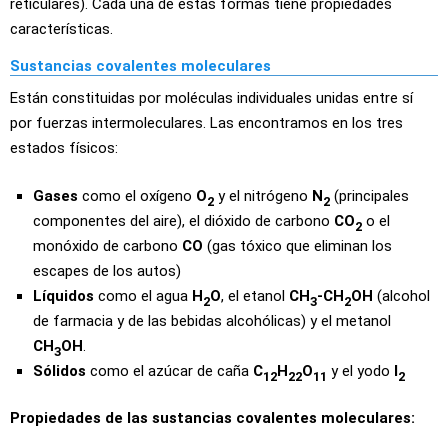
reticulares). Cada una de estas formas tiene propiedades
características.
Sustancias covalentes moleculares
Están constituidas por moléculas individuales unidas entre sí
por fuerzas intermoleculares. Las encontramos en los tres
estados físicos:
Gases
como el oxígeno
O
y el nitrógeno
N
(principales
2
2
componentes del aire), el dióxido de carbono
CO
o el
2
monóxido de carbono
CO
(gas tóxico que eliminan los
escapes de los autos)
Líquidos
como el agua
H
O
, el etanol
CH
-CH
OH
(alcohol
2
3
2
de farmacia y de las bebidas alcohólicas) y el metanol
CH
OH
.
3
Sólidos
como el azúcar de caña
C
H
O
y el yodo
I
12
22
11
2
Propiedades de las sustancias covalentes moleculares: