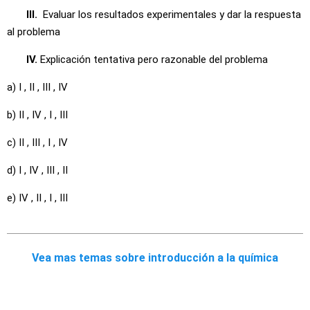
III.
Evaluar los resultados experimentales y dar la respuesta
al problema
IV.
Explicación tentativa pero razonable del problema
a) I , II , III , IV
b) II , IV , I , III
c) II , III , I , IV
d) I , IV , III , II
e) IV , II , I , III
Vea mas temas sobre introducción a la química