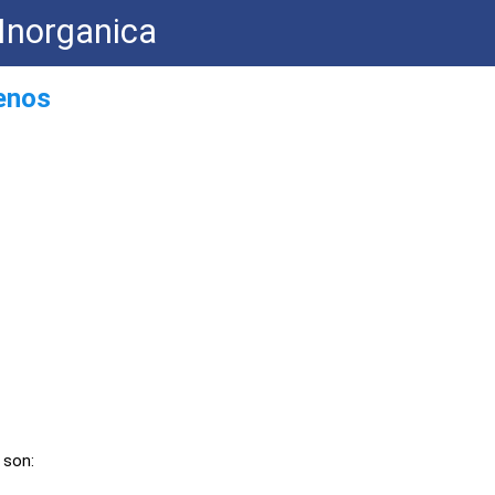
Inorganica
genos
 son: