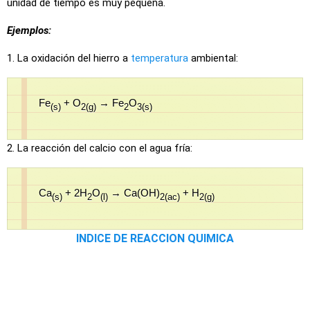
unidad de tiempo es muy pequeña.
Ejemplos:
1. La oxidación del hierro a
temperatura
ambiental:
Fe
+ O
→ Fe
O
(s)
2(g)
2
3(s)
2. La reacción del calcio con el agua fría:
Ca
+ 2H
O
→ Ca(OH)
+ H
(s)
2
(l)
2
(ac)
2(g)
INDICE DE REACCION QUIMICA