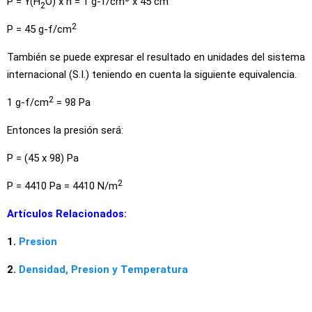
P = ϒ(H
O) x h = 1 g-f/cm
x 45 cm
2
2
P = 45 g-f/cm
También se puede expresar el resultado en unidades del sistema
internacional (S.I.) teniendo en cuenta la siguiente equivalencia.
2
1 g-f/cm
= 98 Pa
Entonces la presión será:
P = (45 x 98) Pa
2
P = 4410 Pa = 4410 N/m
Artículos Relacionados:
1.
Presion
2.
Densidad, Presion y Temperatura