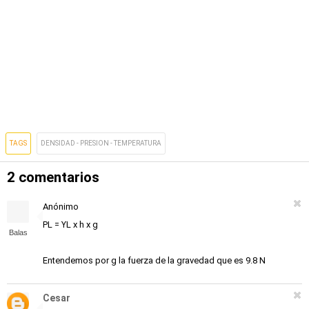
TAGS
DENSIDAD - PRESION - TEMPERATURA
2 comentarios
Anónimo
PL = ϒL x h x g
Balas
Entendemos por g la fuerza de la gravedad que es 9.8 N
Cesar