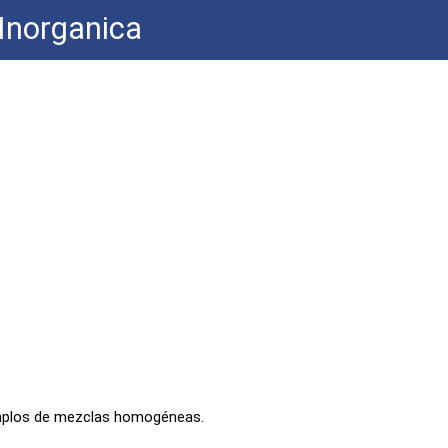
Inorganica
s
emplos de mezclas homogéneas.