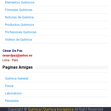
Elementos Químicos
Fórmulas Químicas
Noticias de Química
Productos Químicos
Profesiones Químicas
Videos de Química
César De Paz
cesardpaz@yahoo.es
Lima - Perú
Paginas Amigas
Química General
Física
Laboratorio
Panavista
Copyright ©
Quimica | Quimica Inorganica
All Right Reserved