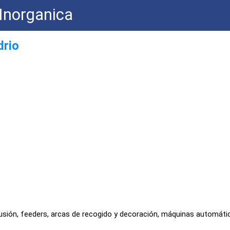
Inorganica
drio
fusión, feeders, arcas de recogido y decoración, máquinas automáti