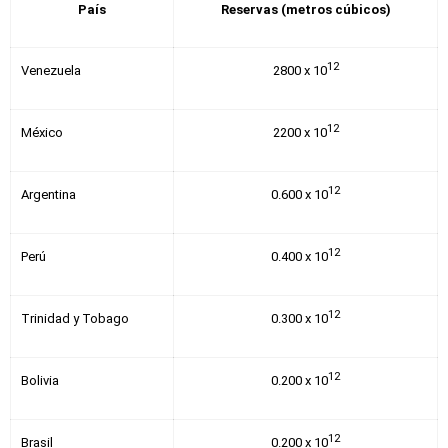
País
Reservas (metros cúbicos)
12
Venezuela
2800 x 10
12
México
2200 x 10
12
Argentina
0.600 x 10
12
Perú
0.400 x 10
12
Trinidad y Tobago
0.300 x 10
12
Bolivia
0.200 x 10
12
Brasil
0.200 x 10