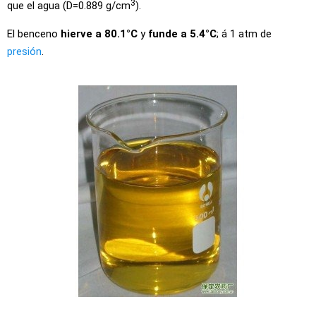
3
que el agua (D=0.889 g/cm
).
El benceno
hierve a 80.1°C
y
funde a 5.4°C
; á 1 atm de
presión
.