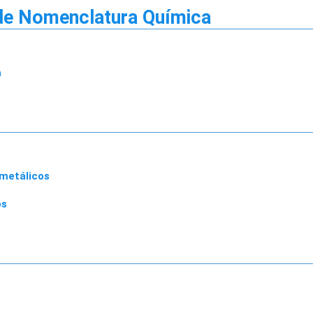
de Nomenclatura Química
a
 metálicos
os