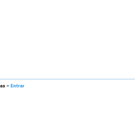
cas
–
Entrar