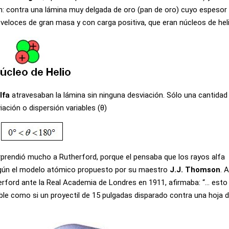
n: contra una lámina muy delgada de oro (pan de oro) cuyo espesor
 veloces de gran masa y con carga positiva, que eran núcleos de heli
lfa
atravesaban la lámina sin ninguna desviación. Sólo una cantida
ación o dispersión variables (θ)
rprendió mucho a Rutherford, porque el pensaba que los rayos alfa
según el modelo atómico propuesto por su maestro
J.J. Thomson
. A
erford ante la Real Academia de Londres en 1911, afirmaba: “… esto 
eíble como si un proyectil de 15 pulgadas disparado contra una hoja 