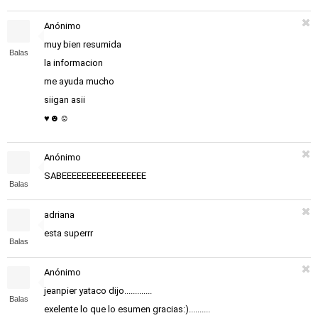
Anónimo
muy bien resumida
Balas
la informacion
me ayuda mucho
siigan asii
♥☻☺
Anónimo
SABEEEEEEEEEEEEEEEEE
Balas
adriana
esta superrr
Balas
Anónimo
jeanpier yataco dijo.............
Balas
exelente lo que lo esumen gracias:)..........