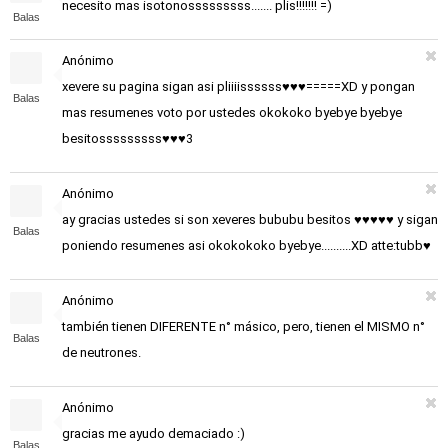
necesito mas isotonosssssssss....... plis!!!!!!! =)
Balas
Anónimo
xevere su pagina sigan asi pliiiissssss♥♥♥=====XD y pongan
Balas
mas resumenes voto por ustedes okokoko byebye byebye
besitosssssssss♥♥♥3
Anónimo
ay gracias ustedes si son xeveres bububu besitos ♥♥♥♥♥ y sigan
Balas
poniendo resumenes asi okokokoko byebye..........XD atte:tubb♥
Anónimo
también tienen DIFERENTE n° másico, pero, tienen el MISMO n°
Balas
de neutrones.
Anónimo
gracias me ayudo demaciado :)
Balas