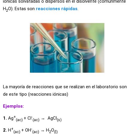
iónicas solvatadas o dispersos en el disolvente (comúnmente
H
O). Estas son
reacciones rápidas
.
2
La mayoría de reacciones que se realizan en el laboratorio son
de este tipo (reacciones iónicas)
Ejemplos:
+
-
1.
Ag
+ Cl
→ AgCl
(ac)
(ac)
(s)
+
-
2.
H
+ OH
→ H
O
(ac)
(ac)
2
(l)