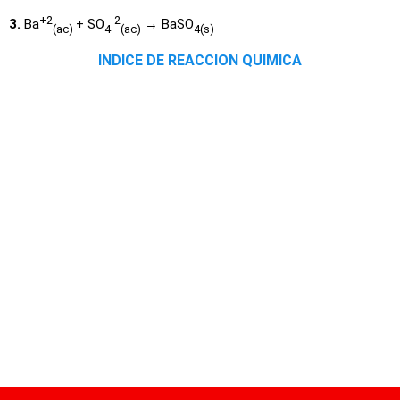
+2
-2
3.
Ba
+ SO
→ BaSO
(ac)
4
(ac)
4
(s)
INDICE DE REACCION QUIMICA